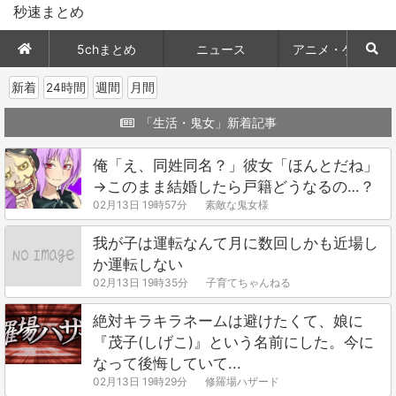
秒速まとめ
5chまとめ
ニュース
アニメ・ゲーム
新着
24時間
週間
月間
「生活・鬼女」新着記事
俺「え、同姓同名？」彼女「ほんとだね」
→このまま結婚したら戸籍どうなるの…？
02月13日 19時57分
素敵な鬼女様
我が子は運転なんて月に数回しかも近場し
か運転しない
02月13日 19時35分
子育てちゃんねる
絶対キラキラネームは避けたくて、娘に
『茂子(しげこ)』という名前にした。今に
なって後悔していて...
02月13日 19時29分
修羅場ハザード