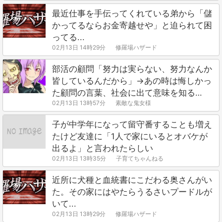
最近仕事を手伝ってくれている弟から「儲
かってるならお金寄越せや」と迫られて困
ってる...
02月13日 14時29分
修羅場ハザード
部活の顧問「努力は実らない、努力なんか
皆しているんだから」→あの時は悔しかっ
た顧問の言葉、社会に出て意味を知る…
02月13日 13時57分
素敵な鬼女様
子が中学年になって留守番することも増え
たけど友達に「1人で家にいるとオバケが
出るよ」と言われたらしい
02月13日 13時35分
子育てちゃんねる
近所に犬種と血統書にこだわる奥さんがい
た。その家にはやたらうるさいプードルが
いて...
02月13日 13時29分
修羅場ハザード