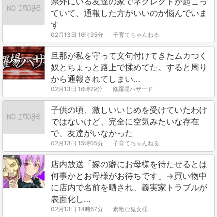
県外にいる友達の家でネグレクトが起こっ
ていて、通報した方がいいのか悩んでいま
す
02月13日 16時35分
子育てちゃんねる
旦那が私を守って文句付けてきたムカつく
奴とちょっと路上で揉めてた。すると周り
から通報されてしまい...
02月13日 16時29分
修羅場ハザード
子供の頃、激しいいじめを受けていたわけ
ではないけど、完全に空気みたいな存在
で、友達がいなかった
02月13日 15時05分
子育てちゃんねる
店内放送「嫁の癖にお母様を待たせるとは
何事かとお母様がお待ちです」→買い物中
に店内で名前を晒され、義実家トラブルが
表面化し…
02月13日 14時57分
素敵な鬼女様