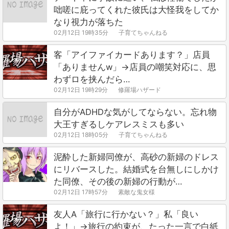
咄嗟に庇ってくれた彼氏は大怪我をしてか
なり視力が落ちた
02月12日 19時35分
子育てちゃんねる
客「アイファイカードあります？」店員
「ありませんw」→店員の嘲笑対応に、思
わずロを挟んだら…
02月12日 19時29分
修羅場ハザード
自分がADHDな気がしてならない。忘れ物
大王すぎるしケアレスミスも多い
02月12日 18時05分
子育てちゃんねる
泥酔した新婦同僚が、高砂の新婦のドレス
にリバースした。結婚式を台無しにしかけ
た同僚、その後の新婦の行動が…
02月12日 17時57分
素敵な鬼女様
友人A「旅行に行かない？」私「良い
よ！」→旅行の約束が、たった一言で白紙