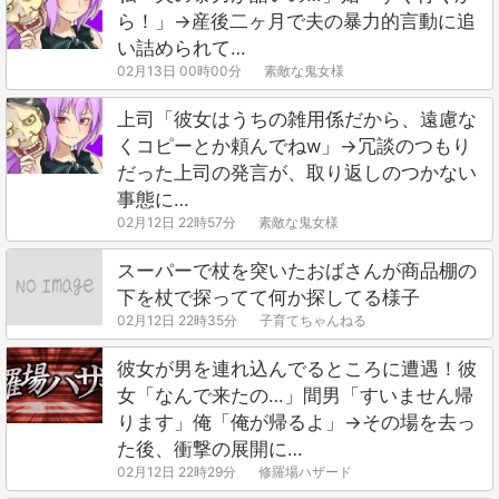
ら！」→産後二ヶ月で夫の暴力的言動に追
い詰められて…
02月13日 00時00分
素敵な鬼女様
上司「彼女はうちの雑用係だから、遠慮な
くコピーとか頼んでねw」→冗談のつもり
だった上司の発言が、取り返しのつかない
事態に…
02月12日 22時57分
素敵な鬼女様
スーパーで杖を突いたおばさんが商品棚の
下を杖で探ってて何か探してる様子
02月12日 22時35分
子育てちゃんねる
彼女が男を連れ込んでるところに遭遇！彼
女「なんで来たの…」間男「すいません帰
ります」俺「俺が帰るよ」→その場を去っ
た後、衝撃の展開に…
02月12日 22時29分
修羅場ハザード