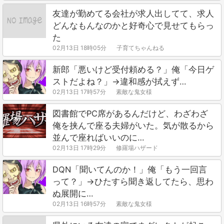
友達が勤めてる会社が求人出してて、求人
どんなもんなのかと好奇心で見せてもらっ
た
02月13日 18時05分
子育てちゃんねる
新郎「悪いけど受付頼める？」俺「今日ゲ
ストだよね？」→違和感が拭えず…
02月13日 17時57分
素敵な鬼女様
図書館でPC席があるんだけど、わざわざ
俺を挟んで座る夫婦がいた。気が散るから
並んで座ればいいのに…
02月13日 17時29分
修羅場ハザード
DQN「聞いてんのか！」俺「もう一回言
って？」→ひたすら聞き返してたら、思わ
ぬ展開に…
02月13日 16時57分
素敵な鬼女様