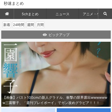
秒速まとめ
5chまとめ
ニュース
アニメ・ゲーム
新着
24時間
週間
月間
ピックアップ
【画像】バスト100cmの新人グラドル、衝撃の限界露出wwwwww
w三園響子、「週刊プレイボーイ」でガン攻めグラビア！！！