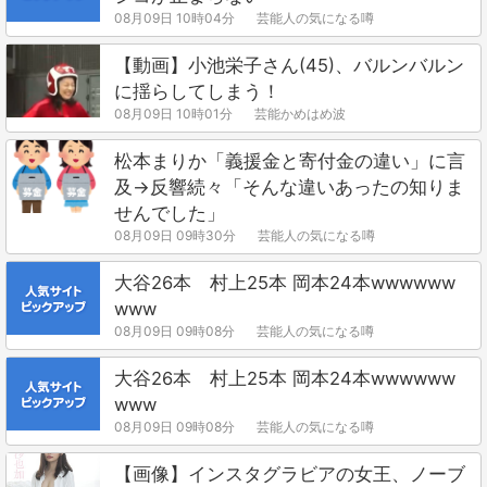
08月09日 10時04分
芸能人の気になる噂
【動画】小池栄子さん(45)、バルンバルン
に揺らしてしまう！
08月09日 10時01分
芸能かめはめ波
松本まりか「義援金と寄付金の違い」に言
及→反響続々「そんな違いあったの知りま
せんでした」
08月09日 09時30分
芸能人の気になる噂
大谷26本 村上25本 岡本24本wwwwww
www
08月09日 09時08分
芸能人の気になる噂
大谷26本 村上25本 岡本24本wwwwww
www
08月09日 09時08分
芸能人の気になる噂
【画像】インスタグラビアの女王、ノーブ