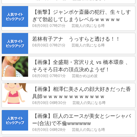
【衝撃】ジャンポケ斎藤の犯行、生々しす
ぎて勃起してしまうレベルｗｗｗｗｗ
08月09日 07時21分
芸能人の気になる噂
若林有子アナ うっすらと透ける！！
08月09日 07時21分
芸能人の気になる噂
【画像】全盛期・宮沢りえ vs 橋本環奈 、
そろそろ日本の頂点決めようぜ！
08月09日 07時01分
芸能かめはめ波
【画像】相澤仁美さんの顔大好きだった香
具師ｗｗｗｗｗｗｗｗｗｗｗｗ
08月09日 06時30分
芸能人の気になる噂
【画像】巨人のエースが美女とシーシャバ
ー(合法)で不倫wwwwww
08月09日 06時28分
芸能人の気になる噂