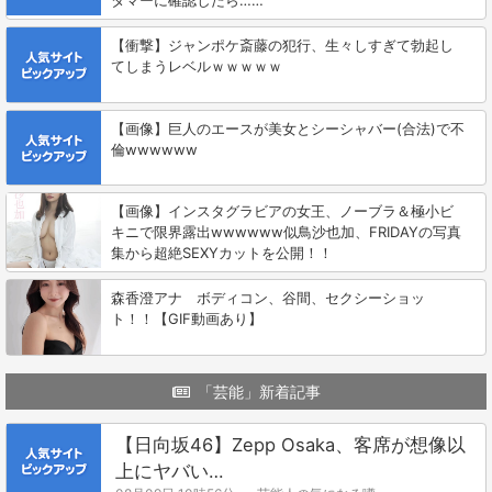
タマーに確認したら……
【衝撃】ジャンポケ斎藤の犯行、生々しすぎて勃起し
てしまうレベルｗｗｗｗｗ
【画像】巨人のエースが美女とシーシャバー(合法)で不
倫wwwwww
【画像】インスタグラビアの女王、ノーブラ＆極小ビ
キニで限界露出wwwwww似鳥沙也加、FRIDAYの写真
集から超絶SEXYカットを公開！！
森香澄アナ ボディコン、谷間、セクシーショッ
ト！！【GIF動画あり】
「芸能」新着記事
【日向坂46】Zepp Osaka、客席が想像以
上にヤバい…