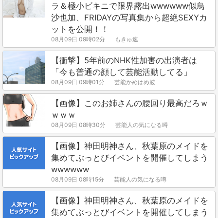
ラ＆極小ビキニで限界露出wwwwww似鳥
沙也加、FRIDAYの写真集から超絶SEXYカ
ットを公開！！
08月09日 09時02分
もきゅ速
【衝撃】5年前のNHK性加害の出演者は
「今も普通の顔して芸能活動してる」
08月09日 09時01分
芸能かめはめ波
【画像】このお姉さんの腰回り最高だろｗ
ｗｗｗ
08月09日 08時30分
芸能人の気になる噂
【画像】神田明神さん、秋葉原のメイドを
集めてぶっとびイベントを開催してしまう
wwwwww
08月09日 08時15分
芸能人の気になる噂
【画像】神田明神さん、秋葉原のメイドを
集めてぶっとびイベントを開催してしまう