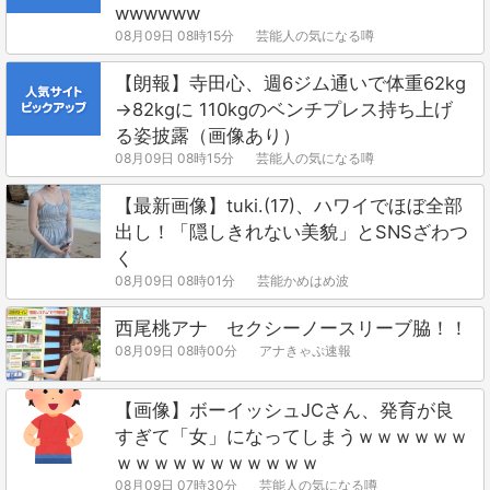
wwwwww
08月09日 08時15分
芸能人の気になる噂
【朗報】寺田心、週6ジム通いで体重62kg
→82kgに 110kgのベンチプレス持ち上げ
る姿披露（画像あり）
08月09日 08時15分
芸能人の気になる噂
【最新画像】tuki.(17)、ハワイでほぼ全部
出し！「隠しきれない美貌」とSNSざわつ
く
08月09日 08時01分
芸能かめはめ波
西尾桃アナ セクシーノースリーブ脇！！
08月09日 08時00分
アナきゃぷ速報
【画像】ボーイッシュJCさん、発育が良
すぎて「女」になってしまうｗｗｗｗｗｗ
ｗｗｗｗｗｗｗｗｗｗｗ
08月09日 07時30分
芸能人の気になる噂