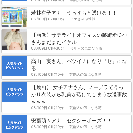
若林有子アナ うっすらと透ける！！
08月09日 02時00分
アナきゃぷ速報
【画像】サテライトオフィスの篠崎愛(34)
さんまだまだイケル
08月09日 01時30分
芸能人の気になる噂
高山一実さん、バツイチになり『セ』にな
る
08月09日 01時10分
芸能人の気になる噂
【動画】 女子アナさん、ノーブラでうっ
かり衣装から乳首が透けてしまう放送事故
ｗｗｗ
08月09日 01時10分
芸能人の気になる噂
安藤萌々アナ セクシーポーズ！！
08月09日 01時10分
芸能人の気になる噂