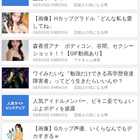
08月09日 05時35分
芸能人の気になる噂
【画像】Hカップグラドル「どんな私も愛
してね」
08月09日 05時30分
芸能人の気になる噂
森香澄アナ ボディコン、谷間、セクシー
ショット！！【GIF動画あり】
08月09日 05時00分
アナきゃぷ速報
ワイみたいな『勉強だけできる高学歴発達
障害者』ってどう生きたらいいんや？
08月09日 04時42分
芸能人の気になる噂
人気アイドルメンバー、ビキニ姿でちょい
ぷよボディを披露
08月09日 04時42分
芸能人の気になる噂
【画像】Gカップ声優、いくらなんでもデ
カすぎるｗ