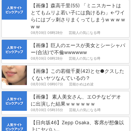
【画像】森高千里(55) 「ミニスカートは
とてもムリよ若い子には負けるわ」←ワイ
らにはブッ刺さりまくってしまうw w w w
w w
08月09日 06時28分
芸能人の気になる噂
【画像】巨人のエースが美女とシーシャバ
ー(合法)で不倫wwwwww
08月09日 06時28分
芸能人の気になる噂
【画像】この若槻千夏(42)とセ●クスした
くないヤツなんているの？
08月09日 06時07分
芸能かめはめ波
【画像】 素人美女さん、エ○チなビデオ
に出演した結果ｗｗｗｗｗｗ
08月09日 05時35分
芸能人の気になる噂
【日向坂46】Zepp Osaka、客席が想像以
上にヤバい…