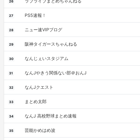
ラブライブまとめちゃんねる
26
PS5速報！
27
ニュー速VIPブログ
28
阪神タイガースちゃんねる
29
なんじぇいスタジアム
30
なんJやきう関係ない部＠おんJ
31
なんJクエスト
32
まとめ太郎
33
なんJ 高校野球まとめ速報
34
芸能かめはめ波
35