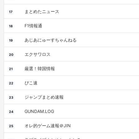
まとめたニュース
17
F1情報通
18
あじあにゅーすちゃんねる
19
エクサワロス
20
厳選！韓国情報
21
ぴこ速
22
ジャンプまとめ速報
23
GUNDAM.LOG
24
オレ的ゲーム速報＠JIN
25