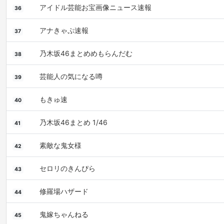
アイドル芸能お宝画像ニュース速報
36
アナきゃぷ速報
37
乃木坂46まとめめもらんだむ
38
芸能人の気になる噂
39
もきゅ速
40
乃木坂46まとめ 1/46
41
素敵な鬼女様
42
セロリのきんぴら
43
修羅場ハザード
44
鬼嫁ちゃんねる
45