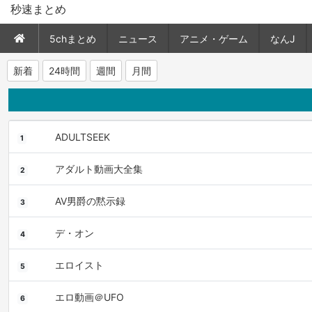
秒速まとめ
5chまとめ
ニュース
アニメ・ゲーム
なんJ
新着
24時間
週間
月間
ADULTSEEK
1
アダルト動画大全集
2
AV男爵の黙示録
3
デ・オン
4
エロイスト
5
エロ動画＠UFO
6