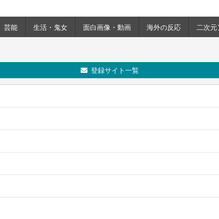
芸能
生活・鬼女
面白画像・動画
海外の反応
二次元
登録サイト一覧