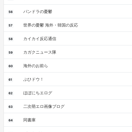
パンドラの憂鬱
56
世界の憂鬱 海外・韓国の反応
57
カイカイ反応通信
58
カガクニュース隊
59
海外のお前ら
60
ぶひドウ！
61
ほぼにちエログ
62
二次萌エロ画像ブログ
63
同書庫
64