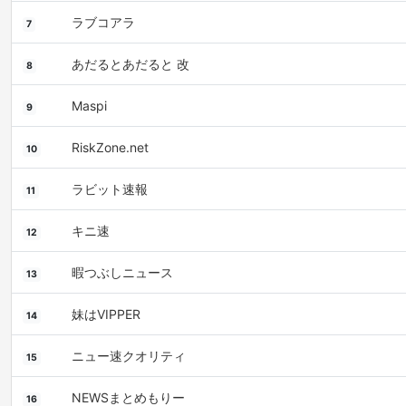
ラブコアラ
7
あだるとあだると 改
8
Maspi
9
RiskZone.net
10
ラビット速報
11
キニ速
12
暇つぶしニュース
13
妹はVIPPER
14
ニュー速クオリティ
15
NEWSまとめもりー
16