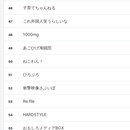
子育てちゃんねる
46
これ外国人笑うらしいな
47
1000mg
48
あごひげ海賊団
49
ねこわん！
50
ひろぶろ
51
衝撃映像さぶいぼ
52
Re:file
53
HARDSTYLE
54
おもしろメディアBOX
55