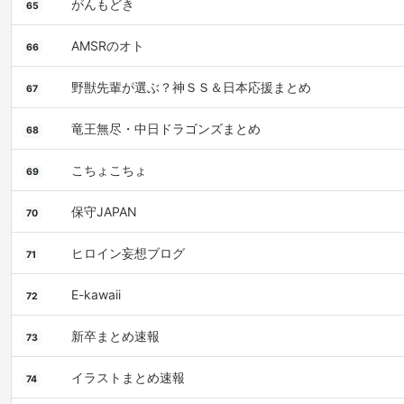
がんもどき
65
AMSRのオト
66
野獣先輩が選ぶ？神ＳＳ＆日本応援まとめ
67
竜王無尽・中日ドラゴンズまとめ
68
こちょこちょ
69
保守JAPAN
70
ヒロイン妄想ブログ
71
E-kawaii
72
新卒まとめ速報
73
イラストまとめ速報
74