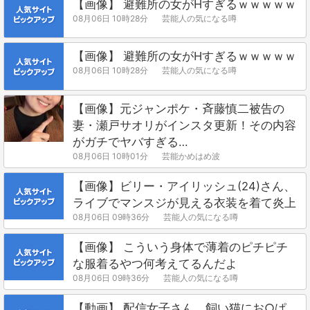
【画像】 避難所の女がHすぎるｗｗｗｗｗ
08月06日 10時28分
芸能人の気になる噂
【画像】 避難所の女がHすぎるｗｗｗｗｗ
08月06日 10時28分
芸能人の気になる噂
【画像】元ジャンポケ・斉藤慎二被告の
妻・瀬戸サオリがインスタ更新！その内容
がガチでヤバすぎる…
08月06日 10時01分
芸能かめはめ波
【画像】ビリー・アイリッシュ(24)さん、
ライブでマンスジが見える衣装を着て炎上
08月06日 09時36分
芸能人の気になる噂
【画像】 こういう身体で薄着のピチピチ
な服着るやつ何考えてるんだよ
08月06日 09時36分
芸能人の気になる噂
【動画】 配信女子さん、飼い猫にお○ぱ