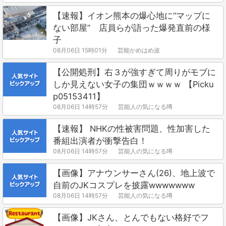
【速報】イオン熊本の爆心地に“マップに
ない部屋” 店員らが語った爆発直前の様
子
08月06日 15時01分
芸能かめはめ波
【公開処刑】右３が強すぎて周りがモブに
しか見えない女子の集団ｗｗｗｗ 【Picku
p05153411】
08月06日 14時57分
芸能人の気になる噂
【速報】 NHKの性被害問題、性加害した
番組出演者が衝撃告白！
08月06日 14時57分
芸能人の気になる噂
【画像】アナウンサーさん(26)、地上波で
自前のJKコスプレを披露wwwwwww
08月06日 14時57分
芸能人の気になる噂
【画像】JKさん、とんでもない格好でフ