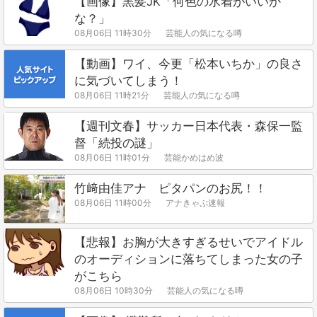
【画像】黒髪JK「何色の水着がいいか
な？」
08月06日 11時30分
芸能人の気になる噂
【動画】ワイ、今更「松本いちか」の良さ
に気づいてしまう！
08月06日 11時21分
芸能人の気になる噂
【週刊文春】サッカー日本代表・森保一監
督「続投の謎」
08月06日 11時01分
芸能かめはめ波
竹﨑由佳アナ ピタパンのお尻！！
08月06日 11時00分
アナきゃぷ速報
【悲報】お胸が大きすぎるせいでアイドル
のオーディションに落ちてしまった女の子
がこちら
08月06日 10時30分
芸能人の気になる噂