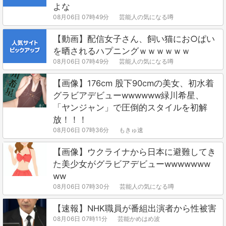
よな
08月06日 07時49分
芸能人の気になる噂
【動画】配信女子さん、飼い猫にお○ぱい
を晒されるハプニングｗｗｗｗｗｗ
08月06日 07時49分
芸能人の気になる噂
【画像】176cm 股下90cmの美女、初水着
グラビアデビューwwwwww緑川希星、
「ヤンジャン」で圧倒的スタイルを初解
放！！！
08月06日 07時36分
もきゅ速
【画像】ウクライナから日本に避難してき
た美少女がグラビアデビューwwwwwww
ww
08月06日 07時30分
芸能人の気になる噂
【速報】NHK職員が番組出演者から性被害
08月06日 07時11分
芸能かめはめ波