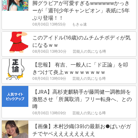
脚グラビアが可愛すぎるwwwwwwかっき
ーが「週刊少年チャンピオン」表紙に5年
ぶり登場！！
08月06日 13時55分
もきゅ速
このアイドル(16歳)のムチムチボディが気
になるｗｗ
08月06日 13時30分
芸能人の気になる噂
【悲報】 有吉、一般人に「ド正論」を叩
きつけて炎上ｗｗｗｗｗｗｗｗ
08月06日 13時09分
芸能人の気になる噂
【JRA】高杉吏麒騎手が藤岡健一調教師を
激怒させ「所属取消」フリー転身へ、との
噂
08月06日 13時09分
芸能人の気になる噂
【画像】木村沙織(39)の最新お●ぱいがガ
チでヤベええええええええ