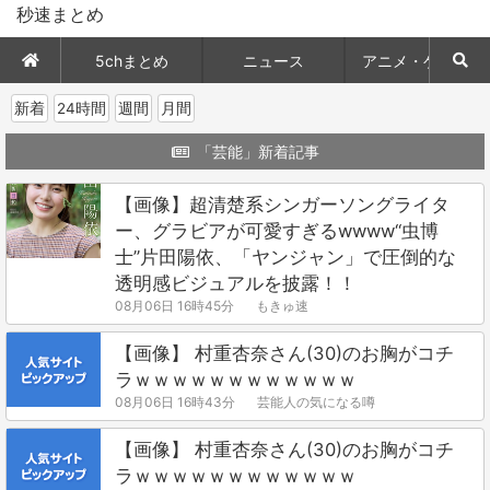
秒速まとめ
5chまとめ
ニュース
アニメ・ゲーム
新着
24時間
週間
月間
「芸能」新着記事
【画像】超清楚系シンガーソングライタ
ー、グラビアが可愛すぎるwwww“虫博
士”片田陽依、「ヤンジャン」で圧倒的な
透明感ビジュアルを披露！！
08月06日 16時45分
もきゅ速
【画像】 村重杏奈さん(30)のお胸がコチ
ラｗｗｗｗｗｗｗｗｗｗｗｗ
08月06日 16時43分
芸能人の気になる噂
【画像】 村重杏奈さん(30)のお胸がコチ
ラｗｗｗｗｗｗｗｗｗｗｗｗ