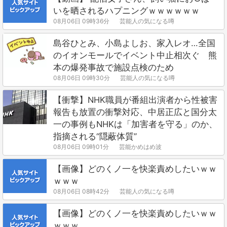
いを晒されるハプニングｗｗｗｗｗｗ
08月06日 09時36分
芸能人の気になる噂
島谷ひとみ、小島よしお、家入レオ…全国
のイオンモールでイベント中止相次ぐ 熊
本の爆発事故で施設点検のため
08月06日 09時30分
芸能人の気になる噂
【衝撃】NHK職員が番組出演者から性被害
報告も放置の衝撃対応、中居正広と国分太
一の事例もNHKは「加害者を守る」のか、
指摘される“隠蔽体質”
08月06日 09時01分
芸能かめはめ波
【画像】どのくノ一を快楽責めしたいｗｗ
ｗｗｗ
08月06日 08時42分
芸能人の気になる噂
【画像】どのくノ一を快楽責めしたいｗｗ
ｗｗｗ