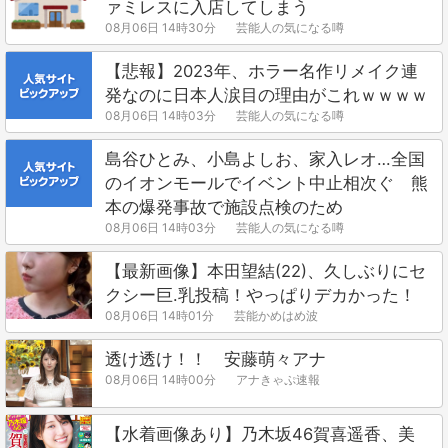
ァミレスに入店してしまう
08月06日 14時30分
芸能人の気になる噂
【悲報】2023年、ホラー名作リメイク連
発なのに日本人涙目の理由がこれｗｗｗｗ
08月06日 14時03分
芸能人の気になる噂
島谷ひとみ、小島よしお、家入レオ…全国
のイオンモールでイベント中止相次ぐ 熊
本の爆発事故で施設点検のため
08月06日 14時03分
芸能人の気になる噂
【最新画像】本田望結(22)、久しぶりにセ
クシー巨.乳投稿！やっぱりデカかった！
08月06日 14時01分
芸能かめはめ波
透け透け！！ 安藤萌々アナ
08月06日 14時00分
アナきゃぷ速報
【水着画像あり】乃木坂46賀喜遥香、美