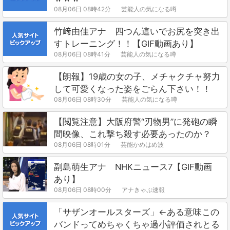
08月06日 08時42分
芸能人の気になる噂
竹﨑由佳アナ 四つん這いでお尻を突き出
すトレーニング！！【GIF動画あり】
08月06日 08時41分
芸能人の気になる噂
【朗報】19歳の女の子、メチャクチャ努力
して可愛くなった姿をごらん下さい！！
08月06日 08時30分
芸能人の気になる噂
【閲覧注意】大阪府警“刃物男”に発砲の瞬
間映像、これ撃ち殺す必要あったのか？
08月06日 08時01分
芸能かめはめ波
副島萌生アナ NHKニュース7【GIF動画
あり】
08月06日 08時00分
アナきゃぷ速報
「サザンオールスターズ」←ある意味この
バンドってめちゃくちゃ過小評価されとる