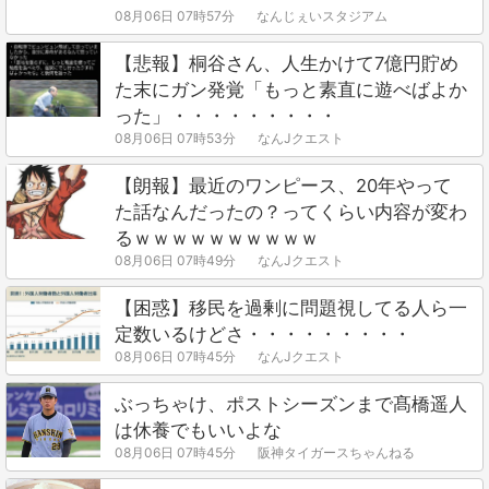
08月06日 07時57分
なんじぇいスタジアム
【悲報】桐谷さん、人生かけて7億円貯め
た末にガン発覚「もっと素直に遊べばよか
った」・・・・・・・・・
08月06日 07時53分
なんJクエスト
【朗報】最近のワンピース、20年やって
た話なんだったの？ってくらい内容が変わ
るｗｗｗｗｗｗｗｗｗｗ
08月06日 07時49分
なんJクエスト
【困惑】移民を過剰に問題視してる人ら一
定数いるけどさ・・・・・・・・・
08月06日 07時45分
なんJクエスト
ぶっちゃけ、ポストシーズンまで髙橋遥人
は休養でもいいよな
08月06日 07時45分
阪神タイガースちゃんねる