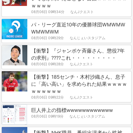
ｗｗｗｗ
08月06日 09時34分
なんJクエスト
パ・リーグ直近10年の優勝球団WMWMW
WMWMWM
08月06日 09時29分
なんじぇいスタジアム
【衝撃】『ジャンポケ斉藤さん、懲役7年
の求刑』????これ・・・・・・・・・
08月06日 09時28分
なんJクエスト
【衝撃】185センチ・木村沙織さん、息子
に「高い高い」を求められた結果ｗｗｗｗ
ｗｗｗｗｗｗ
08月06日 09時22分
なんJクエスト
巨人井上の指標wwwwwwwwwwww
08月06日 09時19分
なんじぇいスタジアム
【衝撃】NHK職員、番組出演者から性被