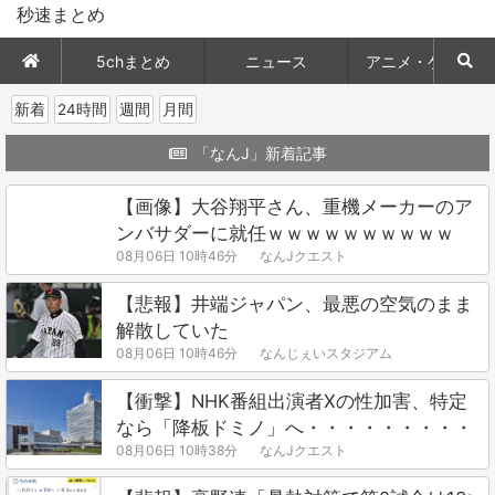
秒速まとめ
5chまとめ
ニュース
アニメ・ゲーム
新着
24時間
週間
月間
「なんJ」新着記事
【画像】大谷翔平さん、重機メーカーのア
ンバサダーに就任ｗｗｗｗｗｗｗｗｗｗ
08月06日 10時46分
なんJクエスト
【悲報】井端ジャパン、最悪の空気のまま
解散していた
08月06日 10時46分
なんじぇいスタジアム
【衝撃】NHK番組出演者Xの性加害、特定
なら「降板ドミノ」へ・・・・・・・・・
08月06日 10時38分
なんJクエスト