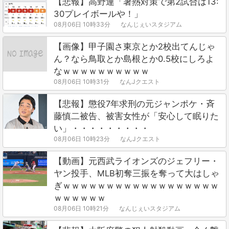
【悲報】高野連「暑熱対策で第2試合は13:
30プレイボールや！」
08月06日 10時33分
なんじぇいスタジアム
【画像】甲子園さ東京とか2校出てんじゃ
ん？なら鳥取とか島根とか0.5校にしろよ
なｗｗｗｗｗｗｗｗｗｗ
08月06日 10時31分
なんJクエスト
【悲報】懲役7年求刑の元ジャンポケ・斉
藤慎二被告、被害女性が「安心して眠りた
い」・・・・・・・・・
08月06日 10時23分
なんJクエスト
【動画】元西武ライオンズのジェフリー・
ヤン投手、MLB初奪三振を奪って大はしゃ
ぎｗｗｗｗｗｗｗｗｗｗｗｗｗｗｗｗｗｗ
ｗｗｗｗｗｗ
08月06日 10時21分
なんじぇいスタジアム