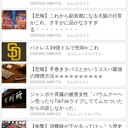
08月06日 08時27分
なんJクエスト
【悲報】これから副首都になる大阪の日常
がこれ、さすがに品がなさすぎ
る・・・・・・・・・
08月06日 08時22分
なんJクエスト
パドレス39億ドルで売却←これ
08月06日 08時20分
なんじぇいスタジアム
【悲報】手巻きタバコとかいうコスパ最強
の喫煙方法ｗｗｗｗｗｗｗｗｗｗ
08月06日 08時17分
なんJクエスト
ジャンポケ斉藤の被害女性「バウムクーヘ
ン売ったりTikTokライブしててムカついた
から示談しなかった」
08月06日 08時12分
なんじぇいスタジアム
【衝撃】消費税が下がるってけっこう歴史