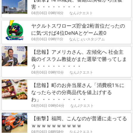
害・・・・・・・・・
08月06日 09時16分
なんJクエスト
ヤクルトスワローズ貯金2桁首位だったの
に気づけば4位DeNAとゲーム差0
08月06日 09時11分
なんじぇいスタジアム
【悲報】アメリカさん、左傾化へ 社会主
義のイスラム教徒がまた選挙で勝ってしま
う・・・・・・・・・
08月06日 09時10分
なんJクエスト
【悲報】町のお弁当屋さん「消費税1％に
なったらその分商品代を値上げする
わ」・・・・・・・・・
08月06日 09時04分
なんJクエスト
【衝撃】福岡、こんなのが普通に走ってる
ｗｗｗｗｗｗｗｗｗｗ
08月06日 08時58分
なんJクエスト