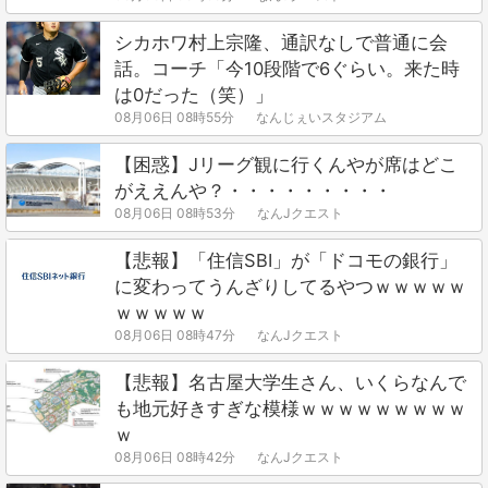
シカホワ村上宗隆、通訳なしで普通に会
話。コーチ「今10段階で6ぐらい。来た時
は0だった（笑）」
08月06日 08時55分
なんじぇいスタジアム
【困惑】Jリーグ観に行くんやが席はどこ
がええんや？・・・・・・・・・
08月06日 08時53分
なんJクエスト
【悲報】「住信SBI」が「ドコモの銀行」
に変わってうんざりしてるやつｗｗｗｗｗ
ｗｗｗｗｗ
08月06日 08時47分
なんJクエスト
【悲報】名古屋大学生さん、いくらなんで
も地元好きすぎな模様ｗｗｗｗｗｗｗｗｗ
ｗ
08月06日 08時42分
なんJクエスト