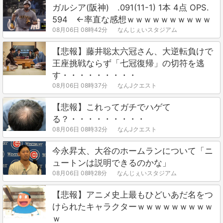
ガルシア(阪神) .091(11-1) 1本 4点 OPS.
594 ←率直な感想ｗｗｗｗｗｗｗｗｗｗ
08月06日 08時42分
なんじぇいスタジアム
【悲報】藤井聡太六冠さん、大逆転負けで
王座挑戦ならず「七冠復帰」の切符を逃
す・・・・・・・・・
08月06日 08時37分
なんJクエスト
【悲報】これってガチでハゲて
る？・・・・・・・・・
08月06日 08時32分
なんJクエスト
今永昇太、大谷のホームランについて「ニ
ュートンは説明できるのかな」
08月06日 08時28分
なんじぇいスタジアム
【悲報】アニメ史上最もひどいあだ名をつ
けられたキャラクターｗｗｗｗｗｗｗｗｗ
ｗ