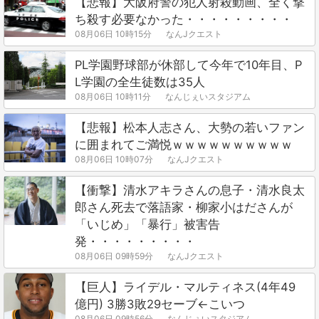
【悲報】大阪府警の犯人射殺動画、全く撃
ち殺す必要なかった・・・・・・・・・
08月06日 10時15分
なんJクエスト
PL学園野球部が休部して今年で10年目、P
L学園の全生徒数は35人
08月06日 10時11分
なんじぇいスタジアム
【悲報】松本人志さん、大勢の若いファン
に囲まれてご満悦ｗｗｗｗｗｗｗｗｗｗ
08月06日 10時07分
なんJクエスト
【衝撃】清水アキラさんの息子・清水良太
郎さん死去で落語家・柳家小はださんが
「いじめ」「暴行」被害告
発・・・・・・・・・
08月06日 09時59分
なんJクエスト
【巨人】ライデル・マルティネス(4年49
億円) 3勝3敗29セーブ←こいつ
08月06日 09時56分
なんじぇいスタジアム