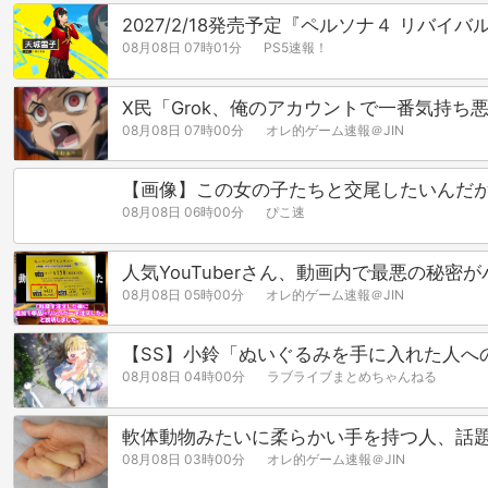
2027/2/18発売予定『ペルソナ４ リ
08月08日 07時01分
PS5速報！
X民「Grok、俺のアカウントで一番気持
08月08日 07時00分
オレ的ゲーム速報＠JIN
【画像】この女の子たちと交尾したいんだ
08月08日 06時00分
ぴこ速
人気YouTuberさん、動画内で最悪の秘密
08月08日 05時00分
オレ的ゲーム速報＠JIN
【SS】小鈴「ぬいぐるみを手に入れた人へ
08月08日 04時00分
ラブライブまとめちゃんねる
軟体動物みたいに柔らかい手を持つ人、話
08月08日 03時00分
オレ的ゲーム速報＠JIN