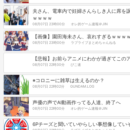
夫さん、電車内で妊婦さんらしき人に席を
ｗｗｗｗ
08月07日 23時00分
オレ的ゲーム速報＠JIN
【画像】園田海未さん、哀れすぎるｗｗｗ
08月07日 23時00分
ラブライブまとめちゃんねる
【悲報】お前らアニメにわかが過ぎてこの
08月07日 22時30分
ぴこ速
※コロニーに雑草は生えるのか？
08月07日 22時02分
GUNDAM.LOG
声優の声でAI動画作ってる人達、終了へ
08月07日 22時00分
オレ的ゲーム速報＠JIN
6Pチーズと聞いていやらしい事想像してい