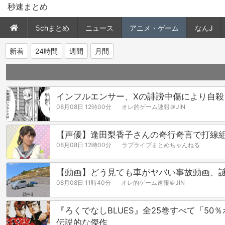
秒速まとめ
5chまとめ
ニュース
アニメ・ゲーム
なんJ
新着
24時間
週間
月間
インフルエンサー、Xの誹謗中傷により自
08月08日 12時00分
オレ的ゲーム速報＠JIN
【声優】逢田梨香子さんの奇行奇言で打線組
08月08日 12時00分
ラブライブまとめちゃんねる
【動画】どう見ても車がヤバい事故動画、
08月08日 11時40分
オレ的ゲーム速報＠JIN
『ろくでなしBLUES』全25巻すべて「5
伝説的な傑作