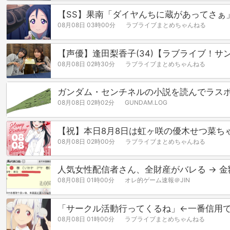
【SS】果南「ダイヤんちに蔵があってさぁ
08月08日 03時00分
ラブライブまとめちゃんねる
【声優】逢田梨香子(34)【ラブライブ！サン
08月08日 02時30分
ラブライブまとめちゃんねる
ガンダム・センチネルの小説を読んでラス
08月08日 02時02分
GUNDAM.LOG
【祝】本日8月8日は虹ヶ咲の優木せつ菜ち
08月08日 02時00分
ラブライブまとめちゃんねる
人気女性配信者さん、全財産がバレる → 
08月08日 01時00分
オレ的ゲーム速報＠JIN
「サークル活動行ってくるね」←一番信用
08月08日 01時00分
ラブライブまとめちゃんねる