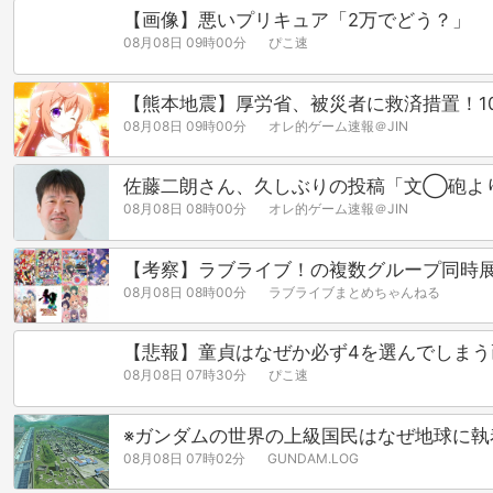
【画像】悪いプリキュア「2万でどう？」
08月08日 09時00分
ぴこ速
【熊本地震】厚労省、被災者に救済措置！1
08月08日 09時00分
オレ的ゲーム速報＠JIN
佐藤二朗さん、久しぶりの投稿「文◯砲よ
08月08日 08時00分
オレ的ゲーム速報＠JIN
【考察】ラブライブ！の複数グループ同時
08月08日 08時00分
ラブライブまとめちゃんねる
【悲報】童貞はなぜか必ず4を選んでしま
08月08日 07時30分
ぴこ速
※ガンダムの世界の上級国民はなぜ地球に執
08月08日 07時02分
GUNDAM.LOG