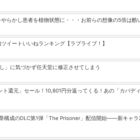
をやらかし患者を植物状態に・・・お前らの想像の5倍は酷
T告知ツイートいいねランキング【ラブライブ！】
押し」に気づかず任天堂に修正させてしまう
ント還元」セール！10,801円分返ってくる！あの「カバ
章構成のDLC第1弾「The Prisoner」配信開始——新キ