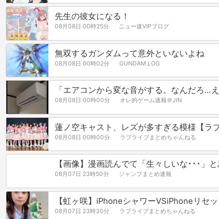
先生の彼女になる！
08月08日 00時25分
ニュー速VIPブログ
無双するガンダムって意外といないよね
08月08日 00時02分
GUNDAM.LOG
「エアコンから変な音がする。なんだろ…え？
08月08日 00時00分
オレ的ゲーム速報＠JIN
蓮ノ空キャスト、レズが多すぎる模様【ラ
08月08日 00時00分
ラブライブまとめちゃんねる
【画像】漫画読んでて「生々しいな･･･」
08月07日 23時50分
ジャンプまとめ速報
【虹ヶ咲】iPhoneシャワーVSiPhoneリ
08月07日 23時30分
ラブライブまとめちゃんねる