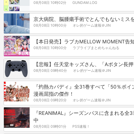
08月08日 10時02分
GUNDAM.LOG
京大病院、脳腫瘍手術でとんでもないミス
08月08日 10時00分
オレ的ゲーム速報＠JIN
【本日発売】ラブカMELLOW MOMEN
08月08日 10時00分
ラブライブまとめちゃんねる
【悲報】任天堂キッズさん、「Aボタン長
08月08日 09時40分
オレ的ゲーム速報＠JIN
『灼熱カバディ』全31巻すべて「50％ポイ
漫画屈指の傑作！
08月08日 09時20分
オレ的ゲーム速報＠JIN
『REANIMAL』シーズンパスに含まれる全3
中
08月08日 09時01分
PS5速報！