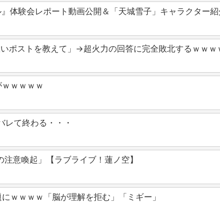
バイバル』体験会レポート動画公開＆「天城雪子」キャラクター
ち悪いポストを教えて」→超火力の回答に完全敗北するｗｗｗ
がｗｗｗｗｗ
がバレて終わる・・・
の注意喚起」【ラブライブ！蓮ノ空】
題にｗｗｗｗ「脳が理解を拒む」「ミギー」