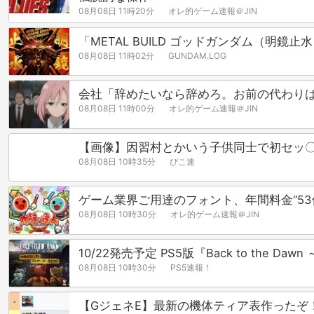
08月08日 11時20分
オレ的ゲーム速報＠JIN
「METAL BUILD ゴッドガンダム（明
08月08日 11時02分
GUNDAM.LOG
会社「辞めたいなら辞めろ。お前の代わり
08月08日 11時00分
オレ的ゲーム速報＠JIN
【画像】因習村とかいう子供同士で初セッ
08月08日 10時35分
ぴこ速
ゲーム業界ご用達のフォント、年間料金“53
08月08日 10時30分
オレ的ゲーム速報＠JIN
10/22発売予定 PS5版『Back to t
08月08日 10時30分
PS5速報！
【GジェネE】最新の機体ティア表作ったぞ