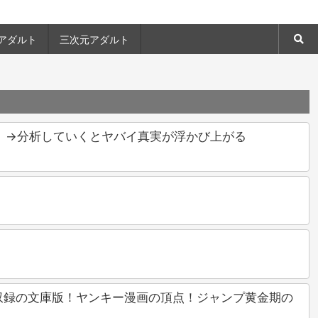
アダルト
三次元アダルト
」→分析していくとヤバイ真実が浮かび上がる
巻分収録の文庫版！ヤンキー漫画の頂点！ジャンプ黄金期の