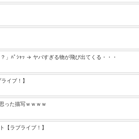
」ﾊﾟｼｬｯ → ヤバすぎる物が飛び出てくる・・・
ブライブ！】
と思った描写ｗｗｗｗ
セット【ラブライブ！】