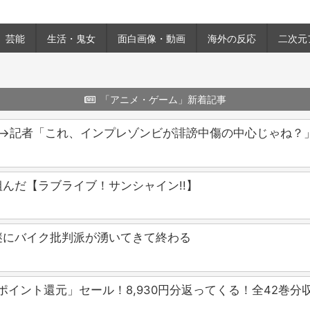
芸能
生活・鬼女
面白画像・動画
海外の反応
二次元
「アニメ・ゲーム」新着記事
殺→記者「これ、インプレゾンビが誹謗中傷の中心じゃね？
んだ【ラブライブ！サンシャイン!!】
謎にバイク批判派が湧いてきて終わる
0％ポイント還元」セール！8,930円分返ってくる！全42