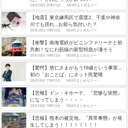
08月08日 20時12分
NEWSまとめもりー
【地震】東京練馬区で震度2、千葉や神奈
川でも揺れ…お前ら気付いた？
08月08日 19時12分
NEWSまとめもりー
【衝撃】南海電鉄がピニンファリーナと初
共創！なにわ筋線の新型特急が凄そう
08月08日 18時12分
NEWSまとめもりー
【驚愕】悠仁さまがもう19歳という事実…
初の「おことば」にネット民驚嘆
08月08日 17時12分
NEWSまとめもりー
【悲報】ドン・キホーテ、『悲惨な状態』
になってしまう・・・・
08月08日 16時12分
NEWSまとめもりー
【悲報】熊本の被災地、『異常事態』が発
生してしまう！！！！！！！！