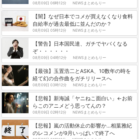
08月09日 06時12分
NEWSまとめもりー
【闇】なぜ日本でコメが買えなくなり食料
自給率が過去最低に並んだのか？
08月09日 05時12分
NEWSまとめもりー
【警告】日本国民達、ガチでヤバくなる
ぞ・・・・・・
08月09日 04時12分
NEWSまとめもりー
【最強】玉置浩二とASKA、10数年の時を
経て幻の合作曲をガチリリースへ
08月09日 03時12分
NEWSまとめもりー
【悲報】新海誠「ヤニねこ面白い」←お前
らこのアニメどう思ってんの？
08月09日 02時12分
NEWSまとめもりー
【悲報】嵐の活動休止の影響か…相葉雅紀
のレコメンが9月いっぱいで終了へ