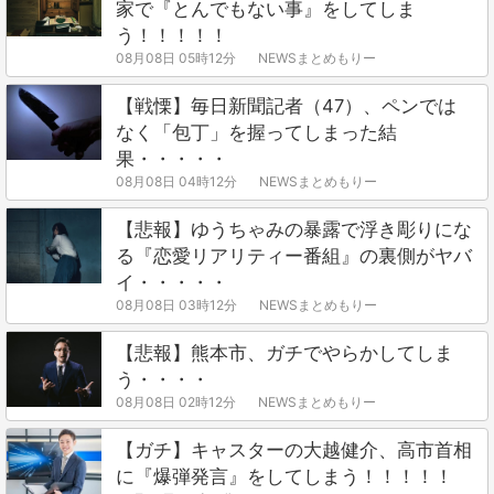
家で『とんでもない事』をしてしま
う！！！！！
08月08日 05時12分
NEWSまとめもりー
【戦慄】毎日新聞記者（47）、ペンでは
なく「包丁」を握ってしまった結
果・・・・・
08月08日 04時12分
NEWSまとめもりー
【悲報】ゆうちゃみの暴露で浮き彫りにな
る『恋愛リアリティー番組』の裏側がヤバ
イ・・・・・
08月08日 03時12分
NEWSまとめもりー
【悲報】熊本市、ガチでやらかしてしま
う・・・・
08月08日 02時12分
NEWSまとめもりー
【ガチ】キャスターの大越健介、高市首相
に『爆弾発言』をしてしまう！！！！！