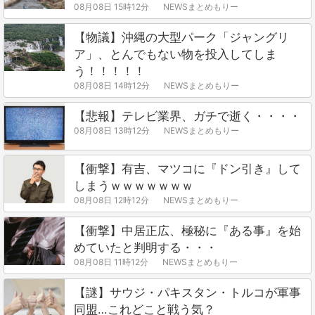
08月08日 15時12分
NEWSまとめもりー
【物議】沖縄の大型パーク「ジャングリ
ア」、とんでもない物を投入してしま
う！！！！！
08月08日 14時12分
NEWSまとめもりー
【悲報】テレビ業界、ガチで逝く・・・・
08月08日 13時12分
NEWSまとめもりー
【衝撃】有吉、マツコに『ドン引き』して
しまうｗｗｗｗｗｗｗ
08月08日 12時12分
NEWSまとめもりー
【衝撃】中居正広、極秘に『ある事』を始
めていたと判明する・・・
08月08日 11時12分
NEWSまとめもりー
【謎】サウジ・パキスタン・トルコが軍事
同盟…これどこと戦う気？