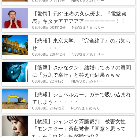
08月09日 01時12分
NEWSまとめもりー
【驚愕】元K1王者の久保優太、『電撃発
表』キタァアアアアアーーーーーー！！
08月09日 00時12分
NEWSまとめもりー
【悲報】東京大学、『完全終了』のお知ら
せ・・・・
08月08日 23時12分
NEWSまとめもりー
【衝撃】さかなクン、結婚してる？の質問
に「お魚で幸せ」と答えた結果ｗｗｗ
08月08日 22時12分
NEWSまとめもりー
【悲報】ショベルカー、ガチで吸い込まれ
てしまう・・・・・
08月08日 21時12分
NEWSまとめもりー
【物議】ジャンポケ斉藤裁判、被害女性
「モンスター」斉藤被告「同意と思って
た」←これどっちが勝つの？