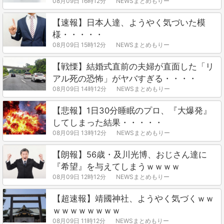
08月09日 16時12分
NEWSまとめもりー
【速報】日本人達、ようやく気づいた模
様・・・・・
08月09日 15時12分
NEWSまとめもりー
【戦慄】結婚式直前の夫婦が直面した「リ
アル死の恐怖」がヤバすぎる・・・・
08月09日 14時12分
NEWSまとめもりー
【悲報】1日30分睡眠のプロ、『大爆発』
してしまった結果・・・・・
08月09日 13時12分
NEWSまとめもりー
【朗報】56歳・及川光博、おじさん達に
『希望』を与えてしまうｗｗｗｗ
08月09日 12時12分
NEWSまとめもりー
【超速報】靖國神社、ようやく気づくｗｗ
ｗｗｗｗｗｗｗｗ
08月09日 11時12分
NEWSまとめもりー