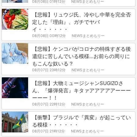
08月08日 01時12分
NEWSまとめもりー
【悲報】リュウジ氏、冷やし中華を完全否
定した『理由』、ガチでヤバ
イ・・・・・・
08月08日 00時12分
NEWSまとめもりー
【悲報】ケンコバがコロナの特殊すぎる後
遺症に苦しんでいる模様…お前らの周りに
もこんな奴いる？
08月07日 23時12分
NEWSまとめもりー
【悲報】大物ミュージシャンSUGIZOさ
ん、『爆弾発言』キタァアアアアアーーー
ーーー！！
08月07日 22時12分
NEWSまとめもりー
【衝撃】ブラジルで『異変』が起こってい
る模様・・・・・・
08月07日 21時12分
NEWSまとめもりー