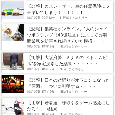
【悲報】カズレーザー、車の任意保険にブ
チギレてしまう！！！！！！
08月07日 20時12分
NEWSまとめもりー
【悲報】集英社オンライン、1人のシャド
ウボクシング（43億注文）によって長期
間業務を妨害され続けていた模様・・・
08月07日 19時12分
NEWSまとめもりー
【衝撃】大阪府警、ミナミの“ベトナムビ
ル”を家宅捜索した結果・・・・・・
08月07日 18時12分
NEWSまとめもりー
【悲報】日本の盆踊りがオワコンになった
『原因』、ついに判明する・・・・・
08月07日 17時12分
NEWSまとめもりー
【衝撃】若者達「株取引をゲーム感覚にし
たろ！」→結果
08月07日 16時12分
NEWSまとめもりー