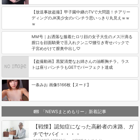
【放送事故盗撮】甲子園中継のTVで大問題！チアリー
ディングのJK美少女のパンチラ思いっきり丸見えｗｗ
ｗ
MM号｜お洒落な服着たロリ顔の女子大生のメス汁滴る
膣口を顔面騎乗で舌入れクンニ♡腰引き寄せバックで
子宮めがけて膣奥中出し♡
【盗撮動画】黒髪清楚なお姉さんの油断胸チラ。ラス
トは座りパンチラもGETでパーフェクト達成
一条みお 画像5166枚【ヌード】
「NEWSまとめもりー」新着記事
【戦慄】認知症になった高齢者の末路、ガ
チでヤバイ・・・・