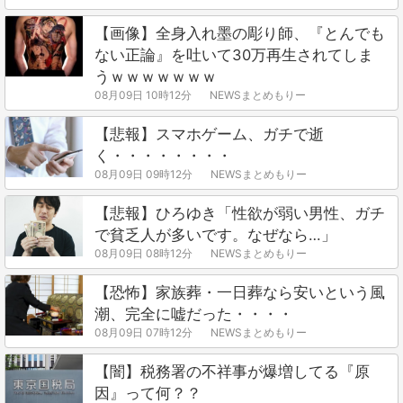
【画像】全身入れ墨の彫り師、『とんでも
ない正論』を吐いて30万再生されてしま
うｗｗｗｗｗｗｗ
08月09日 10時12分
NEWSまとめもりー
【悲報】スマホゲーム、ガチで逝
く・・・・・・・・
08月09日 09時12分
NEWSまとめもりー
【悲報】ひろゆき「性欲が弱い男性、ガチ
で貧乏人が多いです。なぜなら…」
08月09日 08時12分
NEWSまとめもりー
【恐怖】家族葬・一日葬なら安いという風
潮、完全に嘘だった・・・・
08月09日 07時12分
NEWSまとめもりー
【闇】税務署の不祥事が爆増してる『原
因』って何？？