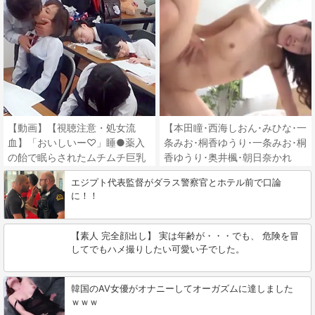
【動画】【視聴注意・処女流
【本田瞳･西海しおん･みひな･一
血】「おいしいー♡」睡●薬入
条みお･桐香ゆうり･一条みお･桐
の飴で眠らされたムチムチ巨乳
香ゆうり･奥井楓･朝日奈かれ
おっぱいの美少女達が次々と膣
ん】《エロ動画×人妻･寝取り》
エジプト代表監督がダラス警察官とホテル前で口論
内射精されるｗｗ
満たされない心を埋めるように
に！！
禁断の快楽へと足を踏み入れる
人妻の姿
【素人 完全顔出し】 実は年齢が・・・でも、 危険を冒
してでもハメ撮りしたい可愛い子でした。
韓国のAV女優がオナニーしてオーガズムに達しました
ｗｗｗ