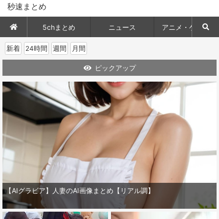
秒速まとめ
5chまとめ
ニュース
アニメ・ゲーム
新着
24時間
週間
月間
ピックアップ
【AIグラビア】人妻のAI画像まとめ【リアル調】