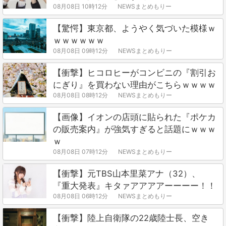
08月08日 10時12分
NEWSまとめもりー
【驚愕】東京都、ようやく気づいた模様ｗ
ｗｗｗｗｗｗ
08月08日 09時12分
NEWSまとめもりー
【衝撃】ヒコロヒーがコンビニの『割引お
にぎり』を買わない理由がこちらｗｗｗｗ
08月08日 08時12分
NEWSまとめもりー
【画像】イオンの店頭に貼られた『ポケカ
の販売案内』が強気すぎると話題にｗｗｗ
ｗ
08月08日 07時12分
NEWSまとめもりー
【衝撃】元TBS山本里菜アナ（32）、
『重大発表』キタァアアアアーーーー！！
08月08日 06時12分
NEWSまとめもりー
【衝撃】陸上自衛隊の22歳陸士長、空き