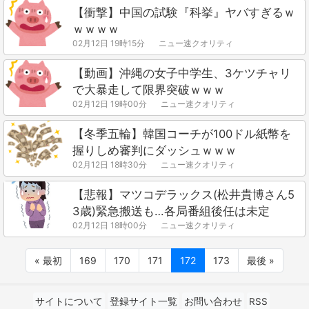
【衝撃】中国の試験『科挙』ヤバすぎるｗ
ｗｗｗｗ
02月12日 19時15分
ニュー速クオリティ
【動画】沖縄の女子中学生、3ケツチャリ
で大暴走して限界突破ｗｗｗ
02月12日 19時00分
ニュー速クオリティ
【冬季五輪】韓国コーチが100ドル紙幣を
握りしめ審判にダッシュｗｗｗ
02月12日 18時30分
ニュー速クオリティ
【悲報】マツコデラックス(松井貴博さん5
3歳)緊急搬送も…各局番組後任は未定
02月12日 18時00分
ニュー速クオリティ
« 最初
169
170
171
172
173
最後 »
サイトについて
登録サイト一覧
お問い合わせ
RSS