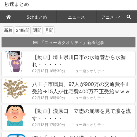
秒速まとめ
5chまとめ
ニュース
アニメ・ゲーム
新着
24時間
週間
月間
「ニュー速クオリティ」新着記事
【動画】埼玉県川口市の水道管から水漏
れ・・・・・
02月13日 18時30分
ニュー速クオリティ
八王子市職員、97人が900万の交通費不正
受給→15人が住宅費400万不正受給ｗｗｗ
02月13日 18時00分
ニュー速クオリティ
【動画】漢原口 立憲の崩壊を見て涙を流
す・・・・・
02月13日 17時30分
ニュー速クオリティ