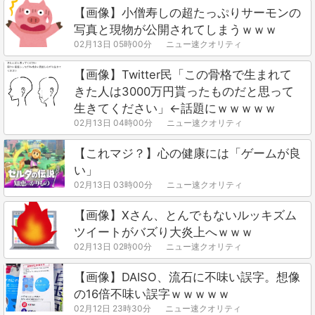
【画像】小僧寿しの超たっぷりサーモンの
写真と現物が公開されてしまうｗｗｗ
02月13日 05時00分
ニュー速クオリティ
【画像】Twitter民「この骨格で生まれて
きた人は3000万円貰ったものだと思って
生きてください」←話題にｗｗｗｗｗ
02月13日 04時00分
ニュー速クオリティ
【これマジ？】心の健康には「ゲームが良
い」
02月13日 03時00分
ニュー速クオリティ
【画像】Xさん、とんでもないルッキズム
ツイートがバズり大炎上へｗｗｗ
02月13日 02時00分
ニュー速クオリティ
【画像】DAISO、流石に不味い誤字。想像
の16倍不味い誤字ｗｗｗｗｗ
02月12日 23時30分
ニュー速クオリティ