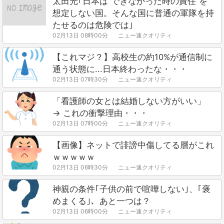
太田光｢日本は“できなかった時の責任”を
想定しない国。そんな国に普通の軍隊を持
たせるのは危険では｣
02月13日 08時00分
ニュー速クオリティ
【これマジ？】高校生の約10%が通信制に
通う状態に...日本終わったな・・・
02月13日 07時30分
ニュー速クオリティ
「看護師の女とは結婚しない方がいい」
→ これの衝撃理由・・・
02月13日 07時00分
ニュー速クオリティ
【画像】ネットで誹謗中傷してる層がこれ
ｗｗｗｗｗ
02月13日 06時30分
ニュー速クオリティ
神親の条件｢子供の前で喧嘩しない｣、｢褒
めまくる｣、あと一つは？
02月13日 06時00分
ニュー速クオリティ