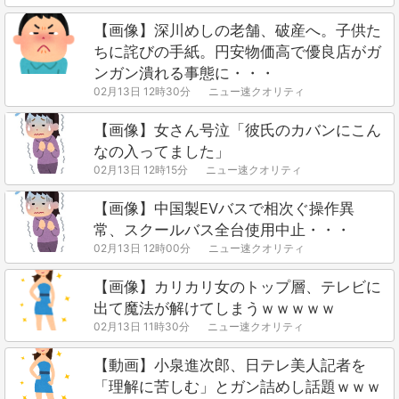
【画像】深川めしの老舗、破産へ。子供た
ちに詫びの手紙。円安物価高で優良店がガ
ンガン潰れる事態に・・・
02月13日 12時30分
ニュー速クオリティ
【画像】女さん号泣「彼氏のカバンにこん
なの入ってました」
02月13日 12時15分
ニュー速クオリティ
【画像】中国製EVバスで相次ぐ操作異
常、スクールバス全台使用中止・・・
02月13日 12時00分
ニュー速クオリティ
【画像】カリカリ女のトップ層、テレビに
出て魔法が解けてしまうｗｗｗｗｗ
02月13日 11時30分
ニュー速クオリティ
【動画】小泉進次郎、日テレ美人記者を
「理解に苦しむ」とガン詰めし話題ｗｗｗ