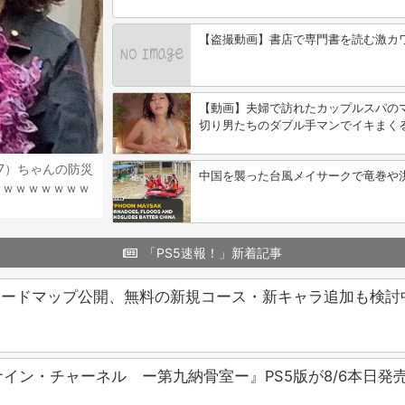
【盗撮動画】書店で専門書を読む激カワ
【動画】夫婦で訪れたカップルスパの
切り男たちのダブル手マンでイキまく
7）ちゃんの防災
中国を襲った台風メイサークで竜巻や
ｗｗｗｗｗｗｗｗ
「PS5速報！」新着記事
ードマップ公開、無料の新規コース・新キャラ追加も検討中。※
イン・チャーネル ー第九納骨室ー』PS5版が8/6本日発