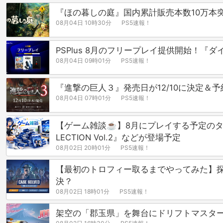
『ほの暮しの庭』国内累計販売本数10万本突破
08月04日 10時30分
PS5速報！
PSPlus 8月のフリープレイ提供開始！『ダイイ
08月04日 09時01分
PS5速報！
『進撃の巨人３』発売日が12/10に決定
08月04日 07時01分
PS5速報！
【ゲーム雑談☕】8月にプレイする予定のタイトルは？『Beas
LECTION Vol.2』などが登場予定
08月02日 20時01分
PS5速報！
【最初のトロフィー取るまでやってみた】探偵論理
決？
08月02日 18時01分
PS5速報！
架空の「郡玉県」を舞台にドリフトマスターを目指す