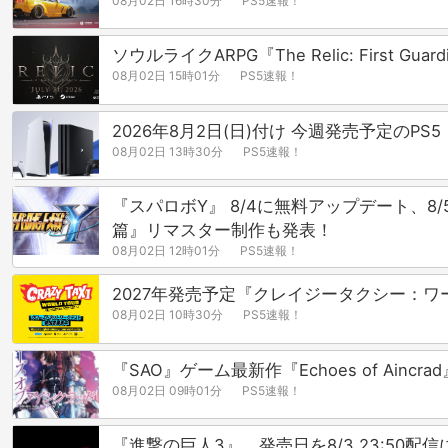
08月02日 16時30分
PS5速報！
ソウルライクARPG『The Relic: Fir
08月02日 15時01分
PS5速報！
2026年8月2日(日)付け 今週発売予定のP
08月02日 13時30分
PS5速報！
『スパロボY』 8/4に無料アップデート、
篇』リマスター制作も発表！
08月02日 12時01分
PS5速報！
2027年発売予定『クレイジータクシー：ワ
08月02日 10時30分
PS5速報！
『SAO』ゲーム最新作『Echoes of A
08月02日 09時01分
PS5速報！
『進撃の巨人3』、発売日を8/3 23:5