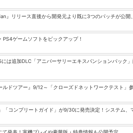
st Guardian』リリース直後から開発元より既に3つのパッチが
S5・PS4ゲームソフトをピックアップ！
8/5には追加DLC「アニバーサリーエキスパンションパック
ールドツアー』9/12～「クローズドネットワークテスト」
incrad』「コンプリートガイド」が9/30に発売決定！システ
0配信にて発表！実機プレイや豪華版・特典情報も公開予定