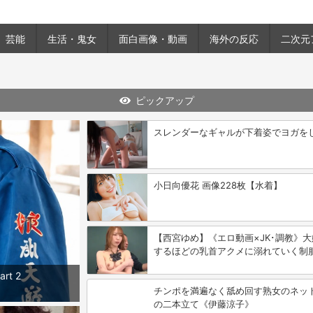
芸能
生活・鬼女
面白画像・動画
海外の反応
二次元
ピックアップ
スレンダーなギャルが下着姿でヨガを
小日向優花 画像228枚【水着】
【西宮ゆめ】《エロ動画×JK･調教》
するほどの乳首アクメに溺れていく制
t 2
チンポを満遍なく舐め回す熟女のネッ
の二本立て《伊藤涼子》