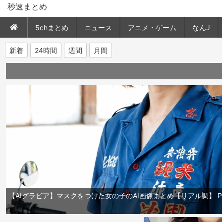
秒速まとめ
5chまとめ
ニュース
アニメ・ゲーム
なんJ
新着
24時間
週間
月間
【AIグラビア】マスクをつけた女の子のAI画像まとめ【リアル調】 Par