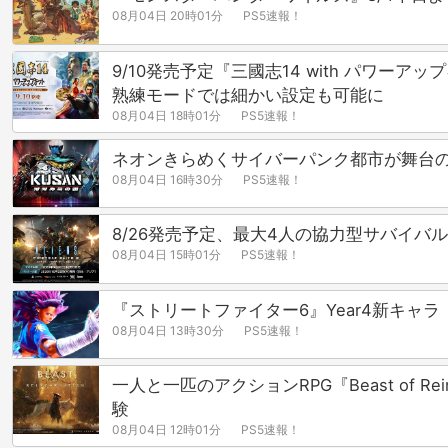
08月04日 20時01分
PS5速報！
9/10発売予定『三國志14 with パワーア
熟練モードでは細かい設定も可能に
08月04日 18時01分
PS5速報！
ネオンきらめくサイバーパンク都市が舞台の見
08月04日 16時30分
PS5速報！
8/26発売予定、最大4人の協力型サバイバルTPS
08月04日 15時01分
PS5速報！
『ストリートファイター6』Year4新キャ
08月04日 13時30分
PS5速報！
一人と一匹のアクションRPG『Beast of
験
08月04日 12時01分
PS5速報！