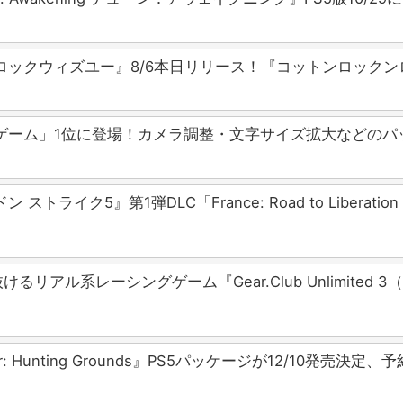
ロックウィズユー』8/6本日リリース！『コットンロック
SStore「新着ゲーム」1位に登場！カメラ調整・文字サイズ拡大な
トライク5』第1弾DLC「France: Road to Libe
アル系レーシングゲーム『Gear.Club Unlimited 
Hunting Grounds』PS5パッケージが12/10発売決定、