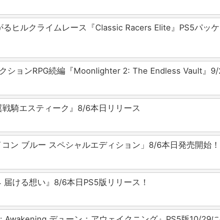
ルクライムレース『Classic Racers Elite』PS
G続編『Moonlighter 2: The Endless Vault
翼戦騎エスティーク』8/6本日リリース
アイコン ブルー スペシャルエディション」8/6本日発売開
届ける想い』8/6本日PS5版リリース！
 Awakening デューン：アウェイクニング』PS5版10