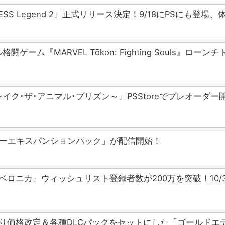
S Legend 2』正式リリース決定！9/18にPSにも登場
闘ゲーム『MARVEL Tōkon: Fighting Soul
awn ～ブレイク･ザ･アニマル･プリズン～』PSStoreでプ
リーエキスパンションパック」が配信開始！
ニカ』ウィッシュリスト登録者数が200万を突破！10/30～開催
より価格改定＆各種DLCパックをセットにした「ゴールドエ