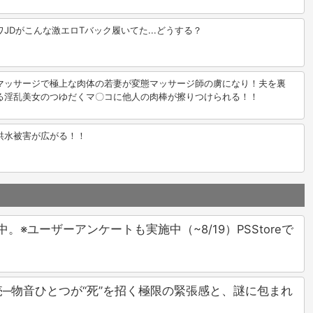
JDがこんな激エロTバック履いてた...どうする？
マッサージで極上な肉体の若妻が変態マッサージ師の虜になり！夫を裏
る淫乱美女のつゆだくマ〇コに他人の肉棒が擦りつけられる！！
洪水被害が広がる！！
ユーザーアンケートも実施中（~8/19）PSStoreで
売─物音ひとつが“死”を招く極限の緊張感と、謎に包まれ