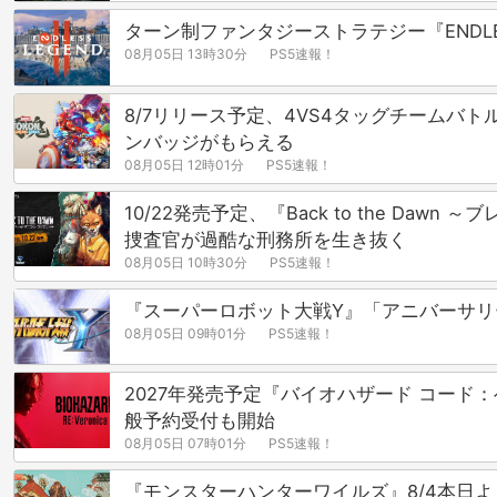
ターン制ファンタジーストラテジー『ENDLES
08月05日 13時30分
PS5速報！
8/7リリース予定、4VS4タッグチームバトル格
ンバッジがもらえる
08月05日 12時01分
PS5速報！
10/22発売予定、『Back to the D
捜査官が過酷な刑務所を生き抜く
08月05日 10時30分
PS5速報！
『スーパーロボット大戦Y』「アニバーサ
08月05日 09時01分
PS5速報！
2027年発売予定『バイオハザード コード：ベロ
般予約受付も開始
08月05日 07時01分
PS5速報！
『モンスターハンターワイルズ』8/4本日