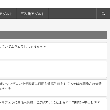
アダルト
三次元アダルト
していてムラムラしちゃうｗｗｗ
大嫌いなマザコン中年教師に何度も敏感乳首をもてあそばれ開発され失禁
服ギャル
トリフェラに男優も悶絶！全力の即尺にたまらず口内射精→中出しSEX