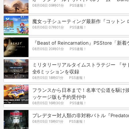
08月06日 09時01分
PS5速報！
魔女っ子シューティング最新作『コットン 
08月06日 07時01分
PS5速報！
『Beast of Reincarnation』P
08月05日 20時01分
PS5速報！
ミリタリーリアルタイムストラテジー 『サドン ス
全6ミッションを収録
08月05日 18時01分
PS5速報！
フランスから日本まで！名車で公道を駆け抜けるリ
ッケージ版も予約受付中
08月05日 16時30分
PS5速報！
プレデター対人類の非対称バトル『Predator: 
08月05日 15時01分
PS5速報！