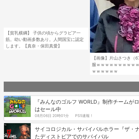
【貧乳横綱】 子供の頃からグラビア一
筋。幼い動画多数あり。人間国宝に認定
します。【真奈・保田真愛】
【画像】片山さつき（6
服ｗｗｗｗｗｗｗｗｗ
ｗｗｗｗｗｗ
『みんなのゴルフ WORLD』制作チームがロ
はセール中
08月06日 20時01分
PS5速報！
サイコロジカル・サバイバルホラー『ザ・ナ
たディストピアでのサバイバル