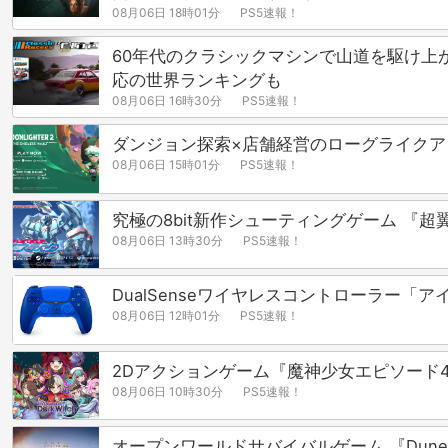
08月06日 18時01分
PS5速報！
60年代のクラシックマシンで山道を駆け上がるヒ
応の世界ランキングも
08月06日 16時30分
PS5速報！
ダンジョン探索×店舗経営のローグライクアクションRP
08月06日 15時01分
PS5速報！
究極の8bit新作シューティングゲーム 『超
08月06日 13時30分
PS5速報！
DualSenseワイヤレスコントローラー「
08月06日 12時01分
PS5速報！
2Dアクションゲーム『魔神少女エピソード4 
08月06日 10時30分
PS5速報！
オープンワールドサバイバルゲーム 『Dune: